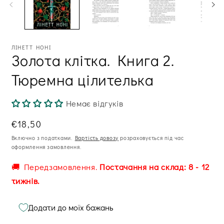
м
вікні
ві
ЛІНЕТТ НОНІ
Золота клітка. Книга 2.
Тюремна цілителька
Немає відгуків
Звична
€18,50
ціна
Включно з податками.
Вартість довозу
розраховується під час
оформлення замовлення.
🚚 Передзамовлення.
Постачання на склад: 8 - 12
тижнів.
Додати до моїх бажань