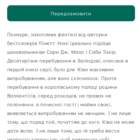
Передзамовити
Похмуре, захопливе фентезі від авторки
бестселерів Лінетт Ноні ідеально підійде
шанувальникам Сари Дж. Маас і Саби Тахір.
Десятирічне перебування в Заліндові, описане в
першій книзі серії, було для Ківи жахливим
випробуванням, але воно скінчилося. Проте
перебування в королівському палаці родини
Валлентісів, серед розкошів, на правах не
полонянки, а почесної гості і майже своєї,
виявляється випробуванням не меншим. І не лише
тому, що поряд той, почуттям до кого Ківа не може
дати волю. І не лише тому, що їй треба вести
непросту таємну гру, щоб повернути собі