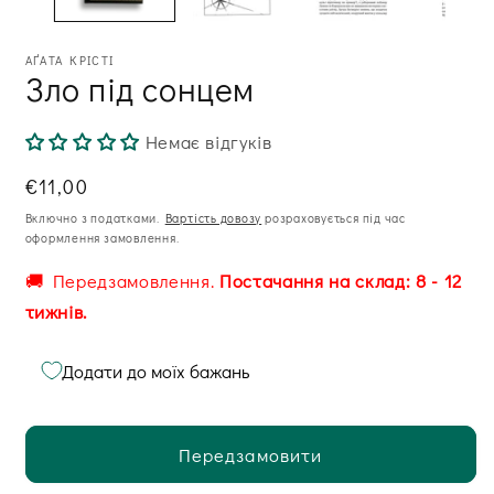
АҐАТА КРІСТІ
Зло під сонцем
Немає відгуків
Звична
€11,00
ціна
Включно з податками.
Вартість довозу
розраховується під час
оформлення замовлення.
🚚 Передзамовлення.
Постачання на склад: 8 - 12
тижнів.
Додати до моїх бажань
Передзамовити