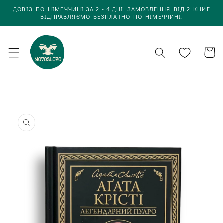
Одразу
ДОВІЗ ПО НІМЕЧЧИНІ ЗА 2 - 4 ДНІ. ЗАМОВЛЕННЯ ВІД 2 КНИГ
до
ВІДПРАВЛЯЄМО БЕЗПЛАТНО ПО НІМЕЧЧИНІ.
вмісту
Кошик
Одразу до
інформації
про товар