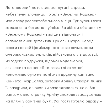
Легендарний детектив, заплутані справи,
небезпечні злочинці. Готель «Веселий Роджер»
мав славу респектабельного місця. Тут зупинялася
заможна та богемна публіка. За збігом обставин у
«Веселому Роджері» вирішив відпочити і
славнозвісний детектив Еркюль Пуаро. Серед
решти гостей (фамільярного товстосума, пари
американських туристів, військового у відставці,
молодого подружжя, відомої модельєрки,
священика на пенсії та завзятої атлетки)
неможливо було не помітити дружину капітана
Кеннета Маршалла, акторку Арліну Стюарт. Жінки
їй заздрили, а чоловіки захоплювалися нею. Аж
раптом одного ранку Арліну знаходять задушеною
на пляжі у самітній бухті. Усі гості готелю одразу ж