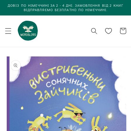
Одразу
ДОВІЗ ПО НІМЕЧЧИНІ ЗА 2 - 4 ДНІ. ЗАМОВЛЕННЯ ВІД 2 КНИГ
до
ВІДПРАВЛЯЄМО БЕЗПЛАТНО ПО НІМЕЧЧИНІ.
вмісту
Кошик
Одразу до
інформації
про товар