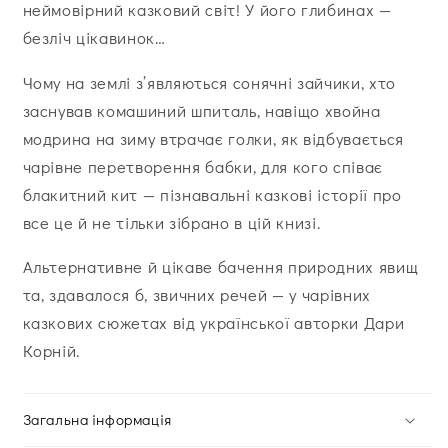
неймовірний казковий світ! У його глибинах —
безліч цікавинок…
Чому на землі з’являються сонячні зайчики, хто
заснував комашиний шпиталь, навіщо хвойна
модрина на зиму втрачає голки, як відбувається
чарівне перетворення бабки, для кого співає
блакитний кит — пізнавальні казкові історії про
все це й не тільки зібрано в цій книзі.
Альтернативне й цікаве бачення природних явищ
та, здавалося б, звичних речей — у чарівних
казкових сюжетах від української авторки Дари
Корній.
Загальна інформація