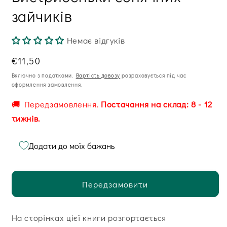
зайчиків
Немає відгуків
Звична
€11,50
ціна
Включно з податками.
Вартість довозу
розраховується під час
оформлення замовлення.
🚚 Передзамовлення.
Постачання на склад: 8 - 12
тижнів.
Додати до моїх бажань
Передзамовити
На сторінках цієї книги розгортається