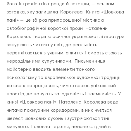
його інгредієнтів правди й легенди, — ось вам
загадка, яку залишила Королева. Книга «Шовкова
пані» — це збірка припорошеної містикою
автобіографічної короткої прози Наталени
Королевої. Твори класичної української літератури
занурюють читача у світ, де реальність
переплітається з уявним, а життя і смерть стають
нероздільними супутниками. Письменниця
майстерно вводить елементи тонкого
психологізму та європейської художньої традиції
до своїх напрацювань, чим створює унікальний
простір, де панують загадковість і таємничість. У
книзі «Шовкова пані» Наталена Королева веде
читача похмурими коридорами, в них чується
шелест шовкових суконь і зустрічаються тіні
минулого. Головна героїня, неначе слідчий в