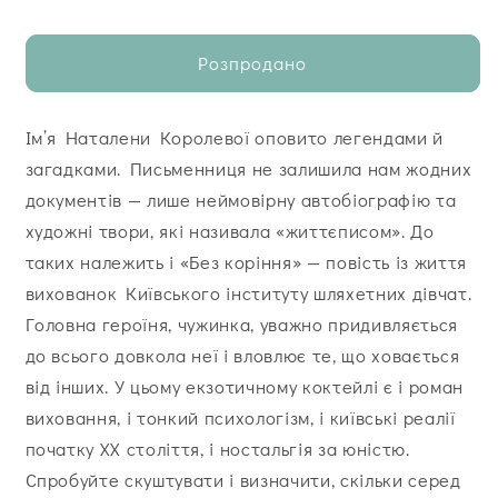
Розпродано
Ім’я Наталени Королевої оповито легендами й
загадками. Письменниця не залишила нам жодних
документів — лише неймовірну автобіографію та
художні твори, які називала «життєписом». До
таких належить і «Без коріння» — повість із життя
вихованок Київського інституту шляхетних дівчат.
Головна героїня, чужинка, уважно придивляється
до всього довкола неї і вловлює те, що ховається
від інших. У цьому екзотичному коктейлі є і роман
виховання, і тонкий психологізм, і київські реалії
початку ХХ століття, і ностальгія за юністю.
Спробуйте скуштувати і визначити, скільки серед