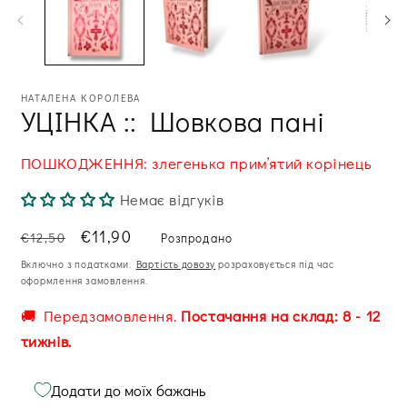
НАТАЛЕНА КОРОЛЕВА
УЦІНКА :: Шовкова пані
ПОШКОДЖЕННЯ: злегенька примʼятий корінець
Немає відгуків
Звична
Ціна
€11,90
€12,50
Розпродано
ціна
зі
Включно з податками.
Вартість довозу
розраховується під час
знижкою
оформлення замовлення.
🚚 Передзамовлення.
Постачання на склад: 8 - 12
тижнів.
Додати до моїх бажань