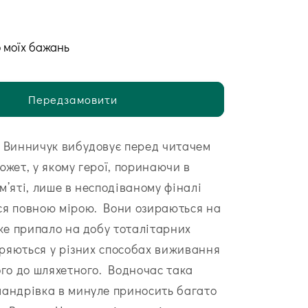
 моїх бажань
Передзамовити
 Винничук вибудовує перед читачем
южет, у якому герої, поринаючи в
м’яті, лише в несподіваному фіналі
я повною мірою. Вони озираються на
яке припало на добу тоталітарних
віряються у різних способах виживання
ого до шляхетного. Водночас така
андрівка в минуле приносить багато