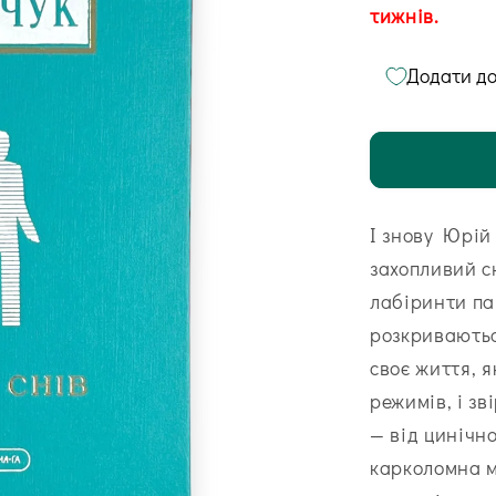
тижнів.
Додати до
І знову Юрій
захопливий с
лабіринти па
розкриваютьс
своє життя, 
режимів, і з
— від цинічн
карколомна м