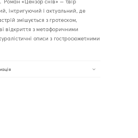
. Роман «Цензор снів» — твір
й, інтригуючий і актуальний, де
стрій змішується з гротеском,
і відкриття з метафоричними
туралістичні описи з гостросюжетними
мація