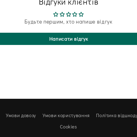
Відгуки клієнтів
Будьте першим, хто напише відгук
Написати відгук
Умови довозу
Умови користування
Політика відшкод
Cookies