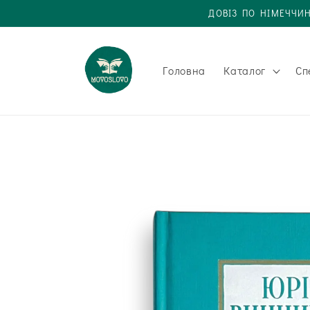
Одразу
ДОВІЗ ПО НІМЕЧЧИН
до
вмісту
Головна
Каталог
Сп
Одразу до
інформації
про товар