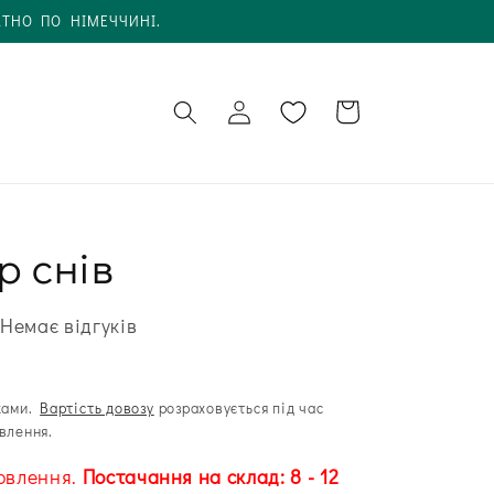
АТНО ПО НІМЕЧЧИНІ.
Увійти в
Кошик
обліковий
запис
р снів
Немає відгуків
ками.
Вартість довозу
розраховується під час
влення.
овлення.
Постачання на склад: 8 - 12