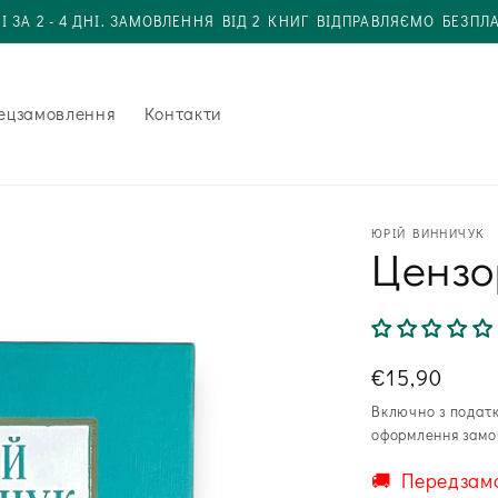
І ЗА 2 - 4 ДНІ. ЗАМОВЛЕННЯ ВІД 2 КНИГ ВІДПРАВЛЯЄМО БЕЗПЛ
ецзамовлення
Контакти
ЮРІЙ ВИННИЧУК
Цензо
Звична
€15,90
ціна
Включно з подат
оформлення замо
🚚 Передзам