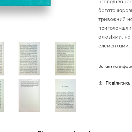
несподіванок
багатошарови
тривожний на
приголомшлив
алюзіями, на
елементами.
Загальна інфор
Поділитись