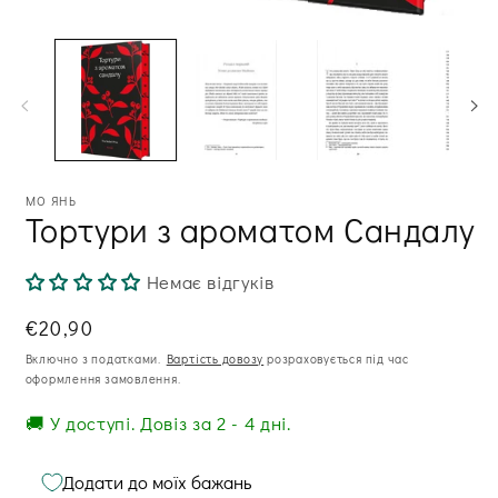
2
Відкрити
в
медіа
м
1
ві
в
модальному
вікні
МО ЯНЬ
Тортури з ароматом Сандалу
Немає відгуків
Звична
€20,90
ціна
Включно з податками.
Вартість довозу
розраховується під час
оформлення замовлення.
🚚 У доступі. Довіз за 2 - 4 дні.
Додати до моїх бажань