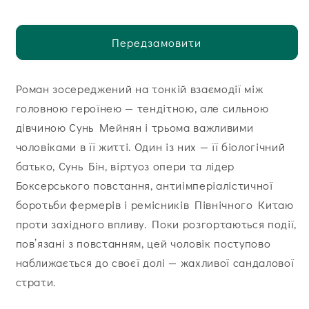
Передзамовити
Роман зосереджений на тонкій взаємодії між
головною героїнею — тендітною, але сильною
дівчиною Сунь Мейнян і трьома важливими
чоловіками в її житті. Один із них — її біологічний
батько, Сунь Бін, віртуоз опери та лідер
Боксерського повстання, антиімперіалістичної
боротьби фермерів і ремісників Північного Китаю
проти західного впливу. Поки розгортаються події,
пов’язані з повстанням, цей чоловік поступово
наближається до своєї долі — жахливої сандалової
страти.