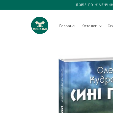
Одразу
ДОВІЗ ПО НІМЕЧЧИН
до
вмісту
Головна
Каталог
Сп
Одразу до
інформації
про товар