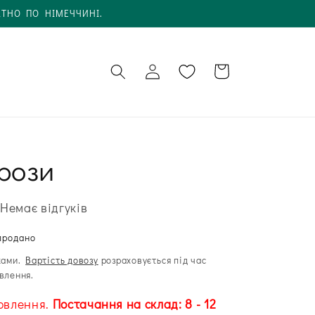
АТНО ПО НІМЕЧЧИНІ.
Увійти в
Кошик
обліковий
запис
грози
Немає відгуків
продано
ками.
Вартість довозу
розраховується під час
влення.
овлення.
Постачання на склад: 8 - 12