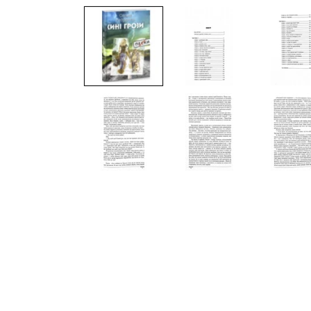
медіа
1
в
модальному
вікні