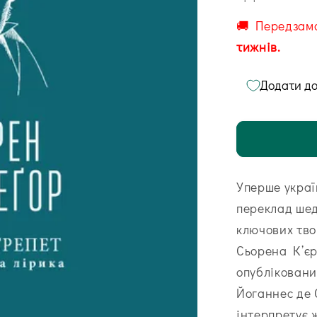
🚚 Передзам
тижнів.
Додати до
Уперше украї
переклад шед
ключових тво
Сьорена К’єр
опубліковани
Йоганнес де 
інтерпретує 