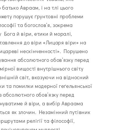
 батько Авраам, і на тлі цього
южету порушує ґрунтовні проблеми
ософії та богослов’я, зокрема
 Бога й віри, етики й моралі,
тавлення до віри «Лицаря віри» на
ицареві нескінченності». Порушено
ування абсолютного обов’язку перед
мірної вищості внутрішнього світу
внішній світ, вказуючи на відносний
ки та помилки модерної геґельянської
ез абсолютного обов’язку перед
снуватиме й віри, а вибір Авраама
ься як злочин. Незамінний путівник
ршрутами релігії та філософії,
поціновувачам мудрості.