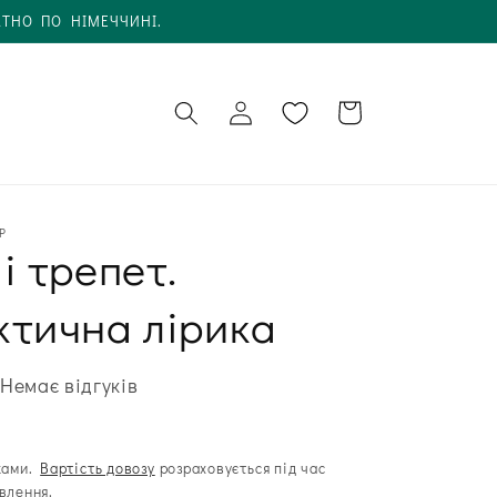
АТНО ПО НІМЕЧЧИНІ.
Увійти в
Кошик
обліковий
запис
Р
і трепет.
ктична лірика
Немає відгуків
ками.
Вартість довозу
розраховується під час
влення.