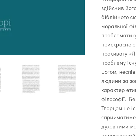
здійснив його
біблійного с
моральної філ
проблематику
пристрасне с
противагу «Л
проблему існ
Богом, неспів
людини за зо
характер ети
філософії. Б
Творцем не і
сприйматимет
духовними ма
адресований 