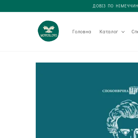
Одразу
ДОВІЗ ПО НІМЕЧЧИН
до
вмісту
Головна
Каталог
Сп
Одразу до
інформації
про товар