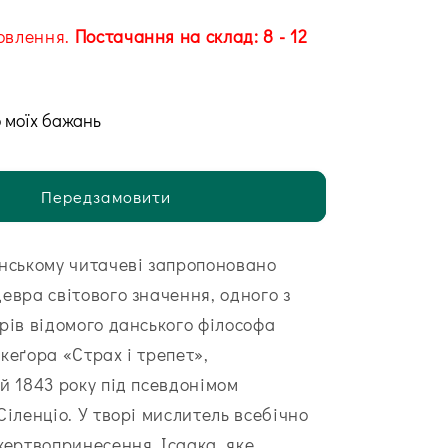
овлення.
Постачання на склад: 8 - 12
 моїх бажань
Передзамовити
нському читачеві запропоновано
евра світового значення, одного з
рів відомого данського філософа
кеґора «Страх і трепет»,
й 1843 року під псевдонімом
Сіленціо. У творі мислитель всебічно
жертвопринесення Ісаака, яке