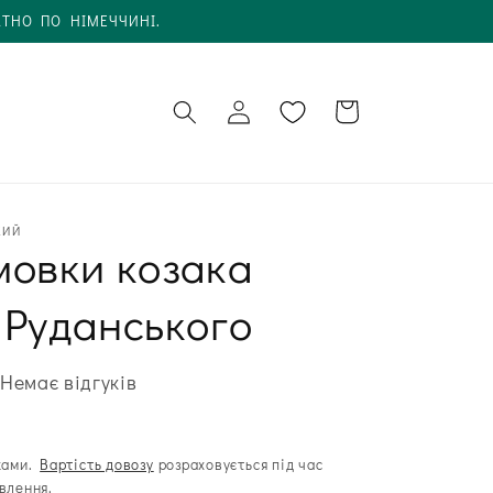
АТНО ПО НІМЕЧЧИНІ.
Увійти в
Кошик
обліковий
запис
КИЙ
мовки козака
 Руданського
Немає відгуків
ками.
Вартість довозу
розраховується під час
влення.