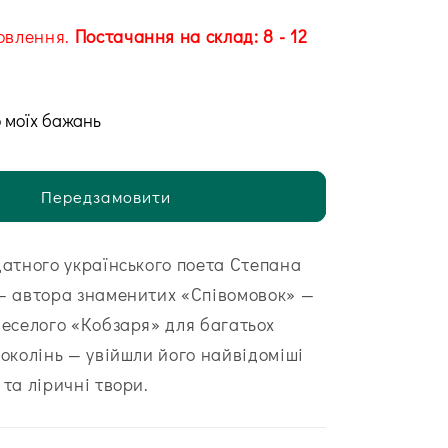
овлення.
Постачання на склад: 8 - 12
 моїх бажань
Передзамовити
датного українського поета Степана
 — автора знаменитих «Співомовок» —
веселого «Кобзаря» для багатьох
поколінь — увійшли його найвідоміші
 та ліричні твори.