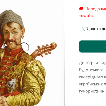
🚚 Передзам
тижнів.
Додати до
До збірки ви
Рудан­ського
своєрідного 
українських 
гуморис­тичні