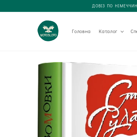
Одразу
ДОВІЗ ПО НІМЕЧЧИН
до
вмісту
Головна
Каталог
Сп
Одразу до
інформації
про товар