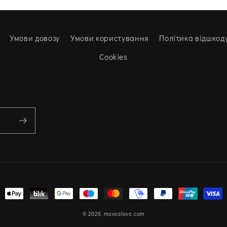
Умови довозу
Умови користування
Політика відшкод
Cookies
Варіанти
оплати
© 2026,
movoslovo.com