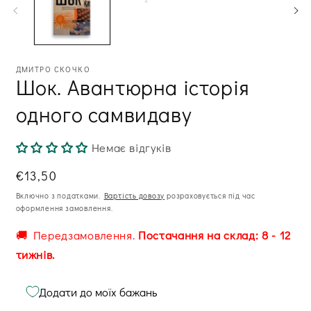
м
ві
ДМИТРО СКОЧКО
Шок. Авантюрна історія
одного самвидаву
Немає відгуків
Звична
€13,50
ціна
Включно з податками.
Вартість довозу
розраховується під час
оформлення замовлення.
🚚 Передзамовлення.
Постачання на склад: 8 - 12
тижнів.
Додати до моїх бажань