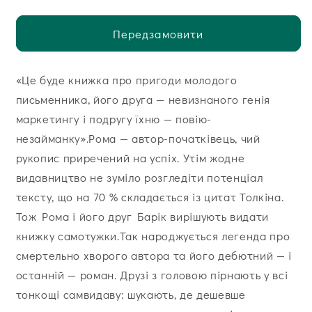
Передзамовити
«Це буде книжка про пригоди молодого
письменника, його друга — невизнаного генія
маркетингу і подругу їхню — повію-
незайманку».Рома — автор-початківець, чий
рукопис приречений на успіх. Утім жодне
видавництво не зуміло розгледіти потенціал
тексту, що на 70 % складається із цитат Толкіна.
Тож Рома і його друг Барік вирішують видати
книжку самотужки.Так народжується легенда про
смертельно хворого автора та його дебютний — і
останній — роман. Друзі з головою пірнають у всі
тонкощі самвидаву: шукають, де дешевше