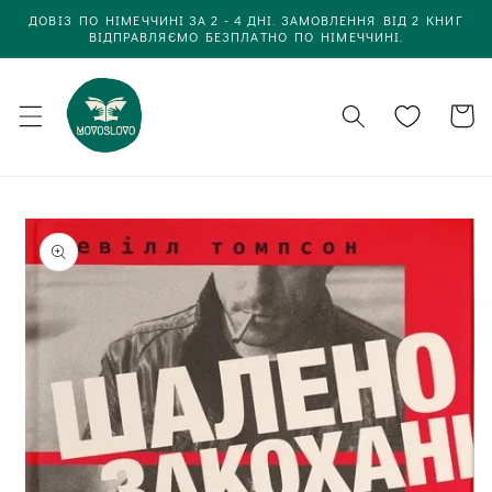
Одразу
ДОВІЗ ПО НІМЕЧЧИНІ ЗА 2 - 4 ДНІ. ЗАМОВЛЕННЯ ВІД 2 КНИГ
до
ВІДПРАВЛЯЄМО БЕЗПЛАТНО ПО НІМЕЧЧИНІ.
вмісту
Кошик
Одразу до
інформації
про товар