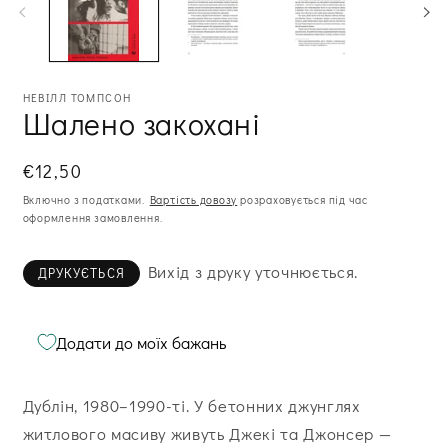
модальному
м
вікні
ві
НЕВІЛЛ ТОМПСОН
Шалено закохані
Звична
€12,50
ціна
Включно з податками.
Вартість довозу
розраховується під час
оформлення замовлення.
Вихід з друку уточнюється.
ДРУКУЄТЬСЯ
Додати до моїх бажань
Дублін, 1980–1990-ті. У бетонних джунглях
житлового масиву живуть Джекі та Джонсер —