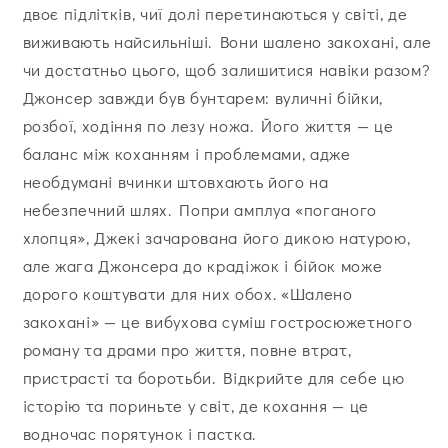
двоє підлітків, чиї долі перетинаються у світі, де
виживають найсильніші. Вони шалено закохані, але
чи достатньо цього, щоб залишитися навіки разом?
Джонсер завжди був бунтарем: вуличні бійки,
розбої, ходіння по лезу ножа. Його життя — це
баланс між коханням і проблемами, адже
необдумані вчинки штовхають його на
небезпечний шлях. Попри амплуа «поганого
хлопця», Джекі зачарована його дикою натурою,
але жага Джонсера до крадіжок і бійок може
дорого коштувати для них обох. «Шалено
закохані» — це вибухова суміш гостросюжетного
роману та драми про життя, повне втрат,
пристрасті та боротьби. Відкрийте для себе цю
історію та пориньте у світ, де кохання — це
водночас порятунок і пастка.