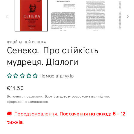
в
модальному
вікні
ЛУЦІЙ АННЕЙ СЕНЕКА
Сенека. Про стійкість
мудреця. Діалоги
Немає відгуків
Звична
€11,50
ціна
Включно з податками.
Вартість довозу
розраховується під час
оформлення замовлення.
🚚 Передзамовлення.
Постачання на склад: 8 - 12
тижнів.