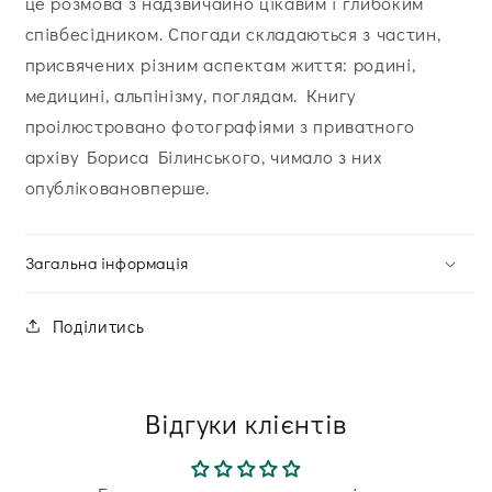
це розмова з надзвичайно цікавим і глибоким
співбесідником. Спогади складаються з частин,
присвячених різним аспектам життя: родині,
медицині, альпінізму, поглядам. Книгу
проілюстровано фотографіями з приватного
архіву Бориса Білинського, чимало з них
опубліковановперше.
Загальна інформація
Поділитись
Відгуки клієнтів