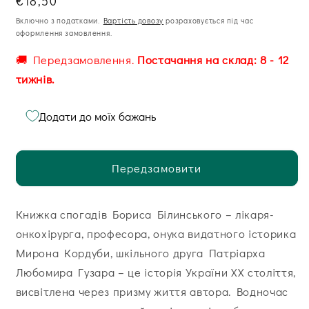
Звична
€18,50
ціна
Включно з податками.
Вартість довозу
розраховується під час
оформлення замовлення.
🚚 Передзамовлення.
Постачання на склад: 8 - 12
тижнів.
Додати до моїх бажань
Передзамовити
Книжка спогадів Бориса Білинського – лікаря-
онкохірурга, професора, онука видатного історика
Мирона Кордуби, шкільного друга Патріарха
Любомира Гузара – це історія України ХХ століття,
висвітлена через призму життя автора. Водночас