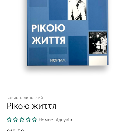
Відкрити
медіа
БОРИС БІЛИНСЬКИЙ
1
Рікою життя
в
модальному
вікні
Немає відгуків