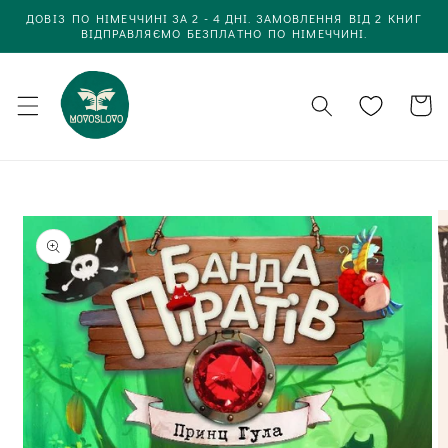
Одразу
ДОВІЗ ПО НІМЕЧЧИНІ ЗА 2 - 4 ДНІ. ЗАМОВЛЕННЯ ВІД 2 КНИГ
до
ВІДПРАВЛЯЄМО БЕЗПЛАТНО ПО НІМЕЧЧИНІ.
вмісту
Кошик
Одразу до
інформації
про товар