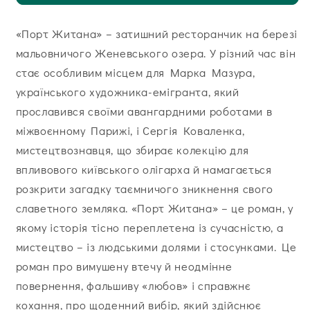
«Порт Житана» – затишний ресторанчик на березі
мальовничого Женевського озера. У різний час він
стає особливим місцем для Марка Мазура,
українського художника-емігранта, який
прославився своїми авангардними роботами в
міжвоєнному Парижі, і Сергія Коваленка,
мистецтвознавця, що збирає колекцію для
впливового київського олігарха й намагається
розкрити загадку таємничого зникнення свого
славетного земляка. «Порт Житана» – це роман, у
якому історія тісно переплетена із сучасністю, а
мистецтво – із людськими долями і стосунками. Це
роман про вимушену втечу й неодмінне
повернення, фальшиву «любов» і справжнє
кохання, про щоденний вибір, який здійснює