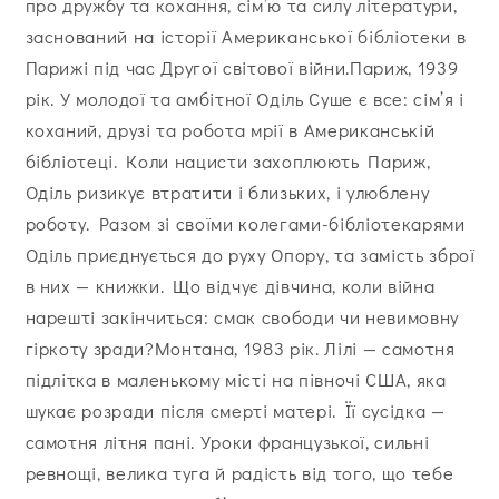
про дружбу та кохання, сім’ю та силу літератури,
заснований на історії Американської бібліотеки в
Парижі під час Другої світової війни.Париж, 1939
рік. У молодої та амбітної Оділь Суше є все: сім’я і
коханий, друзі та робота мрії в Американській
бібліотеці. Коли нацисти захоплюють Париж,
Оділь ризикує втратити і близьких, і улюблену
роботу. Разом зі своїми колегами-бібліотекарями
Оділь приєднується до руху Опору, та замість зброї
в них — книжки. Що відчує дівчина, коли війна
нарешті закінчиться: смак свободи чи невимовну
гіркоту зради?Монтана, 1983 рік. Лілі — самотня
підлітка в маленькому місті на півночі США, яка
шукає розради після смерті матері. Її сусідка —
самотня літня пані. Уроки французької, сильні
ревнощі, велика туга й радість від того, що тебе