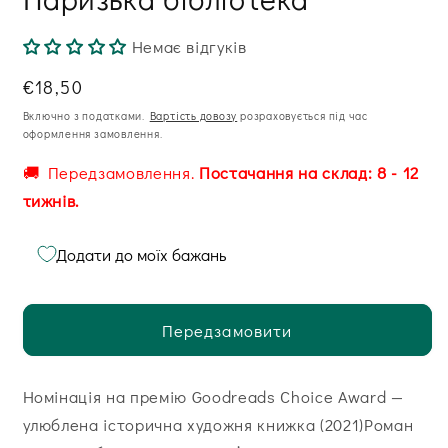
модальному
вікні
Немає відгуків
Звична
€18,50
ціна
Включно з податками.
Вартість довозу
розраховується під час
оформлення замовлення.
🚚 Передзамовлення.
Постачання на склад: 8 - 12
тижнів.
Додати до моїх бажань
Передзамовити
Номінація на премію Goodreads Choice Award —
улюблена історична художня книжка (2021)Роман