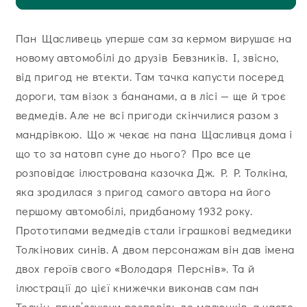
Пан Щасливець уперше сам за кермом вирушає на
новому автомобілі до друзів Бевзників. І, звісно,
від пригод не втекти. Там тачка капусти посеред
дороги, там візок з бананами, а в лісі — ще й троє
ведмедів. Але не всі пригоди скінчилися разом з
мандрівкою. Що ж чекає на пана Щасливця дома і
що то за натовп суне до нього? Про все це
розповідає ілюстрована казочка Дж. Р. Р. Толкіна,
яка зродилася з пригод самого автора на його
першому автомобілі, придбаному 1932 року.
Прототипами ведмедів стали іграшкові ведмедики
Толкінових синів. А двом персонажам він дав імена
двох героїв свого «Володаря Перснів». Та й
ілюстрації до цієї книжечки виконав сам пан
Толкін, прив’язуючи розповідь до малюнків, а часто