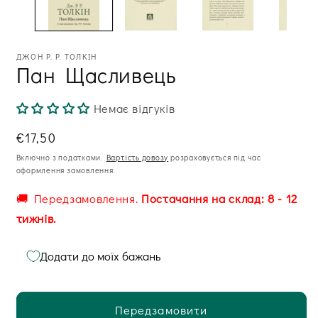
вікні
ві
ДЖОН P. Р. ТОЛКІН
Пан Щасливець
Немає відгуків
Звична
€17,50
ціна
Включно з податками.
Вартість довозу
розраховується під час
оформлення замовлення.
🚚 Передзамовлення.
Постачання на склад: 8 - 12
тижнів.
Додати до моїх бажань
Передзамовити