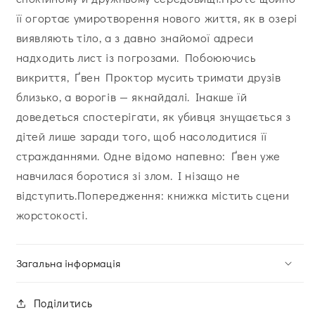
її огортає умиротворення нового життя, як в озері
виявляють тіло, а з давно знайомої адреси
надходить лист із погрозами. Побоюючись
викриття, Ґвен Проктор мусить тримати друзів
близько, а ворогів — якнайдалі. Інакше їй
доведеться спостерігати, як убивця знущається з
дітей лише заради того, щоб насолодитися її
стражданнями. Одне відомо напевно: Ґвен уже
навчилася боротися зі злом. І нізащо не
відступить.Попередження: книжка містить сцени
жорстокості.
Загальна інформація
Поділитись