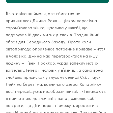
Її чоловіка впіймали, але вбивства не
припинилися.Джина Роял — цілком пересічна
сором’язлива жінка, щаслива у шлюбі, що
подарував їй двох милих дітлахів. Традиційний
образ для Середнього Заходу. Проте коли
автопригода оприявнює потаємне криваве життя
її чоловіка, Джина має перетворитися на іншу
людину — Ґвен Проктор, украй запеклу матір-
воїтельку.Тепер її чоловік у в’язниці, а сама вона
знайшла прихисток у глухому селищі Стіллгауз-
Лейк на березі мальовничого озера. Хоча жінку
досі переслідують недоброзичливці, які вважають
її причетною до злочинів, вона дозволяє собі
повірити, що діти нарешті зможуть зростати в
спокійному й дружньому середовищі.Проте щойно