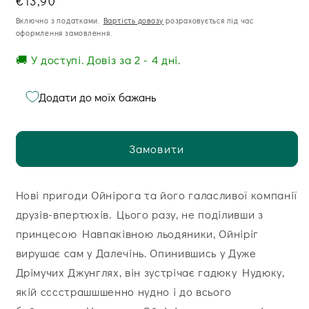
Звична
€13,90
ціна
Включно з податками.
Вартість довозу
розраховується під час
оформлення замовлення.
🚚 У доступі. Довіз за 2 - 4 дні.
Додати до моїх бажань
Замовити
Нові пригоди Ойнірога та його галасливої компанії
друзів-впертюхів. Цього разу, не поділивши з
принцесою Навпаківною льодяники, Ойніріг
вирушає сам у Далечінь. Опинившись у Дуже
Дрімучих Джунглях, він зустрічає гадюку Нудюку,
якій сссстрашшшенно нудно і до всього