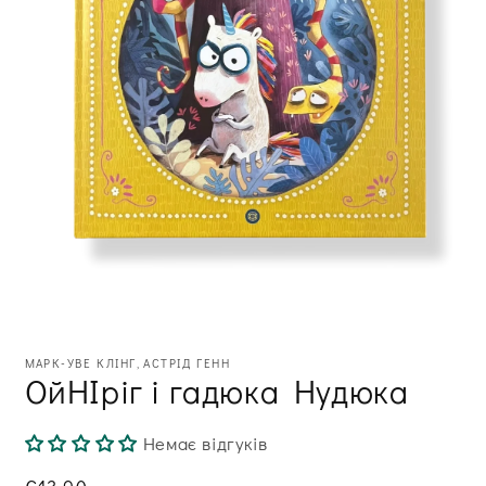
Відкрити
медіа
МАРК-УВЕ КЛІНГ, АСТРІД ГЕНН
1
ОйНІріг і гадюка Нудюка
в
модальному
вікні
Немає відгуків