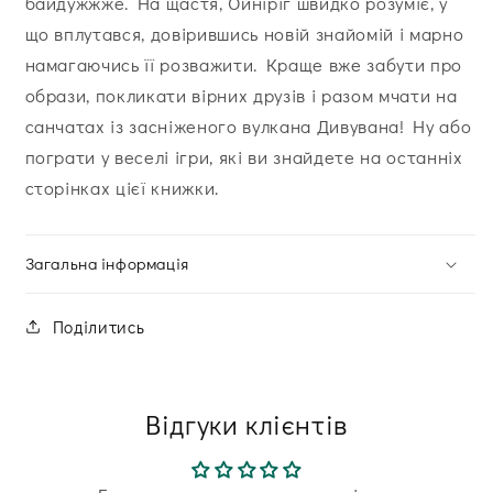
байдужжже. На щастя, Ойніріг швидко розуміє, у
що вплутався, довірившись новій знайомій і марно
намагаючись її розважити. Краще вже забути про
образи, покликати вірних друзів і разом мчати на
санчатах із засніженого вулкана Дивувана! Ну або
пограти у веселі ігри, які ви знайдете на останніх
сторінках цієї книжки.
Загальна інформація
Поділитись
Відгуки клієнтів