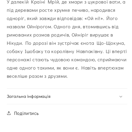
У далекій Країні Мрій, де хмари з цукрової вати, а
під деревами росте хрумке печиво, народився
одноріг, який завжди відповідав: «Ой ні!». Його
назвали Ойнірогом. Одного дня, втомившись від
римованих розмов родичів, Ойніріг вирушає в
Нікуди. По дорозі він зустрічає єнота Що-Щокуна,
собаку Ішобаку та королівну Навпаківну. Ці вперті
персонажі стають чудовою командою, сприймаючи
одне одного такими, як вони є. Навіть впертюхам
веселіше разом з друзями.
Загальна інформація
Поділитись