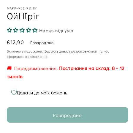
МАРК-УВЕ КЛІНГ
ОйНІріг
Немає відгуків
Звична
€12,90
Розпродано
ціна
Включно з податками.
Вартість довозу
розраховується під час
оформлення замовлення.
🚚 Передзамовлення.
Постачання на склад: 8 - 12
тижнів.
Додати до моїх бажань
Розпродано