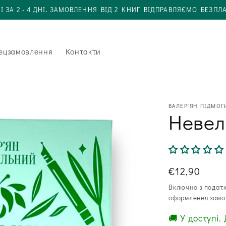
І ЗА 2 - 4 ДНІ. ЗАМОВЛЕННЯ ВІД 2 КНИГ ВІДПРАВЛЯЄМО БЕЗПЛ
ецзамовлення
Контакти
ВАЛЕР'ЯН ПІДМОГ
Невел
Звична
€12,90
ціна
Включно з подат
оформлення замо
🚚 У доступі. 