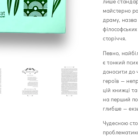
лише стандар
майстерно ро
драму, назва
філософських 
сторіччя.
Певно, найбі
є тонкий пси
доносити до 
героїв — непр
цій книжці т
на перший по
глибше — екз
Чудесною сто
проблематика