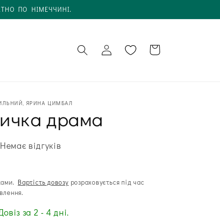
АТНО ПО НІМЕЧЧИНІ.
Увійти в
Кошик
обліковий
запис
ИЛЬНИЙ, ЯРИНА ЦИМБАЛ
ичка драма
Немає відгуків
ками.
Вартість довозу
розраховується під час
влення.
Довіз за 2 - 4 дні.