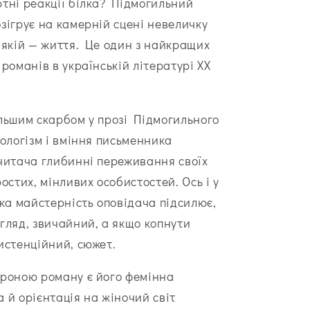
тні реакції білка? Підмогильний
зігрує на камерній сцені невеличку
 якій — життя. Це один з найкращих
романів в українській літературі ХХ
льшим скарбом у прозі Підмогильного
хологізм і вміння письменника
читача глибинні переживання своїх
остих, мінливих особистостей. Ось і у
ака майстерність оповідача підсилює,
гляд, звичайний, а якщо копнути
истенційний, сюжет.
роною роману є його фемінна
 й орієнтація на жіночий світ