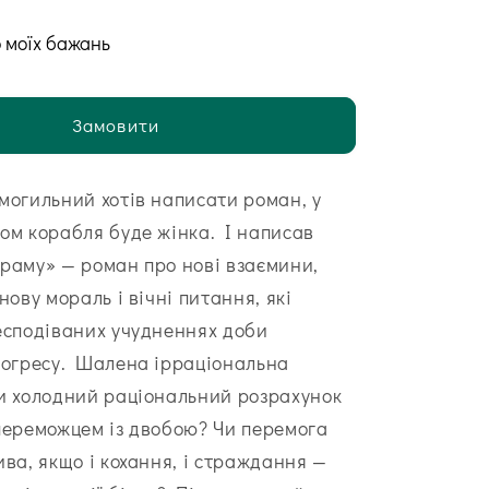
 моїх бажань
Замовити
могильний хотів написати роман, у
ом корабля буде жінка. І написав
раму» — роман про нові взаємини,
нову мораль і вічні питання, які
есподіваних учудненнях доби
рогресу. Шалена ірраціональна
и холодний раціональний розрахунок
переможцем із двобою? Чи перемога
ива, якщо і кохання, і страждання —