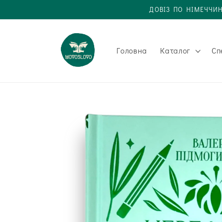
Одразу
ДОВІЗ ПО НІМЕЧЧИН
до
вмісту
Головна
Каталог
Сп
Одразу до
інформації
про товар