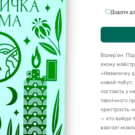
Додати до
Валер’ян Під
якому майстр
«Невеличку д
новий побут, 
постають у н
технічного п
пристрасть ч
— хто вийде 
взагалі можл