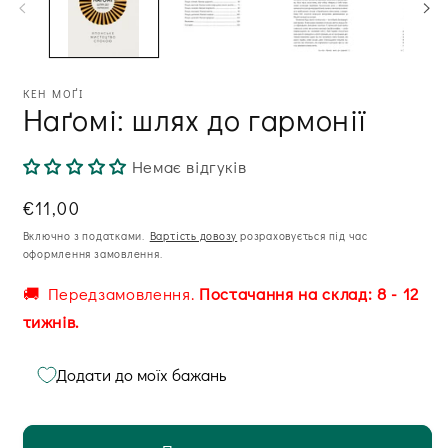
модальному
ві
вікні
КЕН МОҐІ
Наґомі: шлях до гармонії
Немає відгуків
Звична
€11,00
ціна
Включно з податками.
Вартість довозу
розраховується під час
оформлення замовлення.
🚚 Передзамовлення.
Постачання на склад: 8 - 12
тижнів.
Додати до моїх бажань