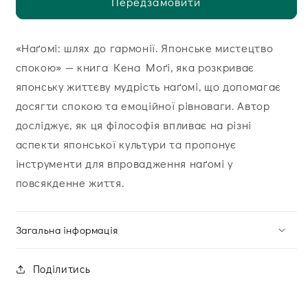
Передзамовити
«Наґомі: шлях до гармонії. Японське мистецтво
спокою» — книга Кена Моґі, яка розкриває
японську життєву мудрість наґомі, що допомагає
досягти спокою та емоційної рівноваги. Автор
досліджує, як ця філософія впливає на різні
аспекти японської культури та пропонує
інструменти для впровадження наґомі у
повсякденне життя.
Загальна інформація
Поділитись