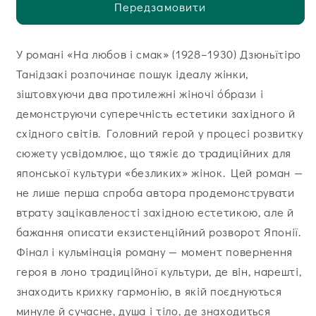
Передзамовити
У романі «На любов і смак» (1928–1930) Дзюньїтіро
Танідзакі розпочинає пошук ідеалу жінки,
зіштовхуючи два протилежні жіночі όбрази і
демонструючи суперечність естетики західного й
східного світів. Головний герой у процесі розвитку
сюжету усвідомлює, що тяжіє до традиційних для
японської культури «безликих» жінок. Цей роман —
не лише перша спроба автора продемонструвати
втрату зацікавленості західною естетикою, але й
бажання описати екзистенційний розворот Японії.
Фінал і кульмінація роману — момент повернення
героя в лоно традиційної культури, де він, нарешті,
знаходить крихку гармонію, в якій поєднуються
минуле й сучасне, душа і тіло, де знаходиться