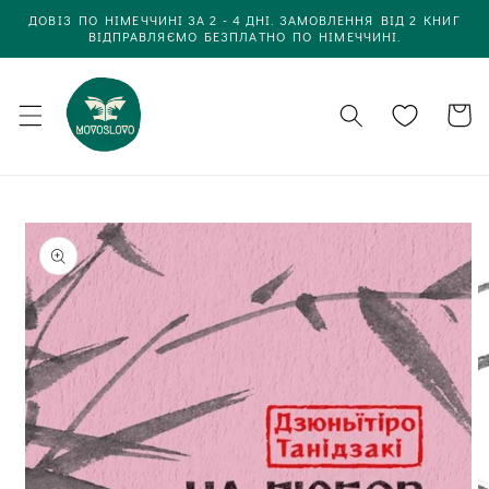
Одразу
ДОВІЗ ПО НІМЕЧЧИНІ ЗА 2 - 4 ДНІ. ЗАМОВЛЕННЯ ВІД 2 КНИГ
до
ВІДПРАВЛЯЄМО БЕЗПЛАТНО ПО НІМЕЧЧИНІ.
вмісту
Кошик
Одразу до
інформації
про товар