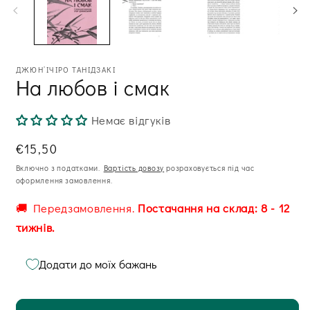
модальному
м
вікні
ві
ДЖЮН’ІЧІРО ТАНІДЗАКІ
На любов і смак
Немає відгуків
Звична
€15,50
ціна
Включно з податками.
Вартість довозу
розраховується під час
оформлення замовлення.
🚚 Передзамовлення.
Постачання на склад: 8 - 12
тижнів.
Додати до моїх бажань