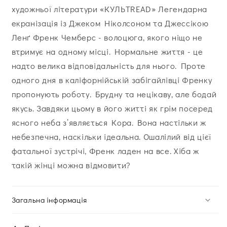
художньої літератури «КУЛЬТREAD» Легендарна
екранізація із Джеком Ніколсоном та Джессікою
Ленґ Френк Чемберс - волоцюга, якого ніщо не
втримує на одному місці. Нормальне життя - це
надто велика відповідальність для нього. Проте
одного дня в каліфорнійській забігайлівці Френку
пропонують роботу. Брудну та нецікаву, але бодай
якусь. Завдяки цьому в його житті як грім посеред
ясного неба з’являється Кора. Вона настільки ж
небезпечна, наскільки ідеальна. Ошалілий від цієї
фатальної зустрічі, Френк ладен на все. Хіба ж
такій жінці можна відмовити?
Загальна інформація