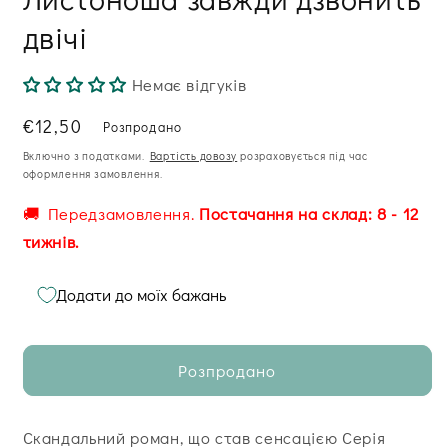
модальному
двічі
вікні
Немає відгуків
Звична
€12,50
Розпродано
ціна
Включно з податками.
Вартість довозу
розраховується під час
оформлення замовлення.
🚚 Передзамовлення.
Постачання на склад: 8 - 12
тижнів.
Додати до моїх бажань
Розпродано
Скандальний роман, що став сенсацією Серія