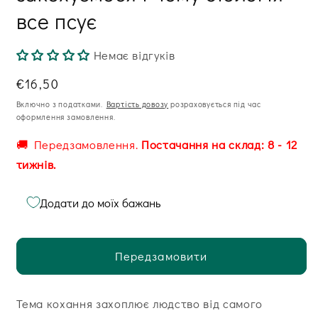
все псує
Немає відгуків
Звична
€16,50
ціна
Включно з податками.
Вартість довозу
розраховується під час
оформлення замовлення.
🚚 Передзамовлення.
Постачання на склад: 8 - 12
тижнів.
Додати до моїх бажань
Передзамовити
Тема кохання захоплює людство від самого