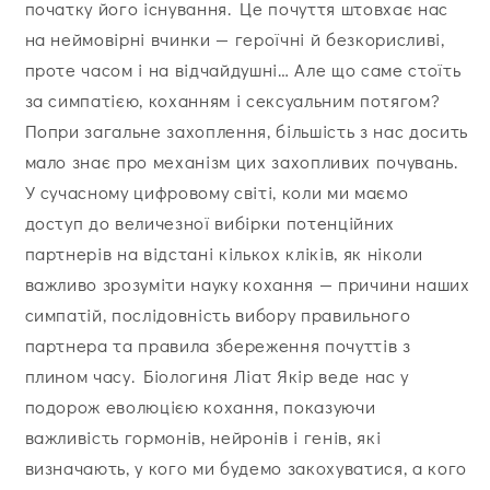
початку його існування. Це почуття штовхає нас
на неймовірні вчинки — героїчні й безкорисливі,
проте часом і на відчайдушні… Але що саме стоїть
за симпатією, коханням і сексуальним потягом?
Попри загальне захоплення, більшість з нас досить
мало знає про механізм цих захопливих почувань.
У сучасному цифровому світі, коли ми маємо
доступ до величезної вибірки потенційних
партнерів на відстані кількох кліків, як ніколи
важливо зрозуміти науку кохання — причини наших
симпатій, послідовність вибору правильного
партнера та правила збереження почуттів з
плином часу. Біологиня Ліат Якір веде нас у
подорож еволюцією кохання, показуючи
важливість гормонів, нейронів і генів, які
визначають, у кого ми будемо закохуватися, а кого