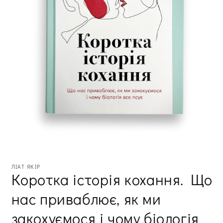
Відкрити
медіа
ЛІАТ ЯКІР
1
Коротка історія кохання. Що
в
модальному
нас приваблює, як ми
вікні
закохуємося і чому біологія