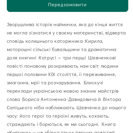
Передзамовити
Зворушлива історія наймички, яка до кінця життя
не могла зізнатися у своєму материнстві, відверта
сповідь колишнього каторжника Кирила,
моторошні сільські бувальщини та драматична
доля княгині Катрусі — три перші Шевченкові
повісті поновому розкривають нам світ людини
першої половини ХІХ століття, її переживання,
змагання, мрії та розчарування. Блискучі
переклади українською мовою знаних майстрів
слова Бориса Антоненка-Давидовича й Віктора
Сапіцького ніби наближають Шевченка до нашого
часу: його герої та героїні живуть, кохають,
страждають і борються, як ми сьогодні. Книга
«Княгиня» — це збірка трьох перших повістей