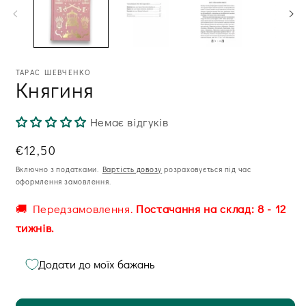
в
м
ві
ТАРАС ШЕВЧЕНКО
Княгиня
Немає відгуків
Звична
€12,50
ціна
Включно з податками.
Вартість довозу
розраховується під час
оформлення замовлення.
🚚 Передзамовлення.
Постачання на склад: 8 - 12
тижнів.
Додати до моїх бажань