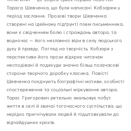
Тараса Шевченка, що були написані Кобзарем у
період заслання. Прозові твори Шевченка
створені на ідейному підґрунті поем письменника,
вони є свідченням болю і страждань автора, та
водночас — його незламної віри в силу людського
духу й правду. Погляд на творчість Кобзаря з
перспективи його прози відкриє читачам
несподівані й подекуди значно більш позачасові
сторони творчого доробку класика. Повісті
Шевченка поєднують біографічні мотиви, особисті
спостереження та соціальні міркування автора.
Тарас Григорович ретельно змальовує побут
життя в селі й звичаї тогочасного суспільства, що
нерідко пригнічували людей й підштовхували до
відчайдушних кроків.