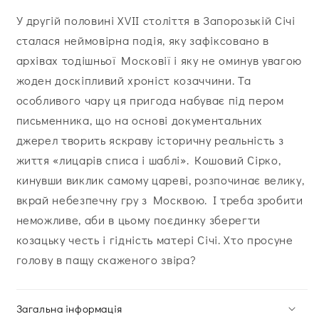
У другій половині ХVІІ століття в Запорозькій Січі
сталася неймовірна подія, яку зафіксовано в
архівах тодішньої Московії і яку не оминув увагою
жоден доскіпливий хроніст козаччини. Та
особливого чару ця пригода набуває під пером
письменника, що на основі документальних
джерел творить яскраву історичну реальність з
життя «лицарів списа і шаблі». Кошовий Сірко,
кинувши виклик самому цареві, розпочинає велику,
вкрай небезпечну гру з Москвою. І треба зробити
неможливе, аби в цьому поєдинку зберегти
козацьку честь і гідність матері Січі. Хто просуне
голову в пащу скаженого звіра?
Загальна інформація