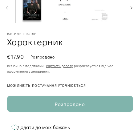
в
м
ві
ВАСИЛЬ ШКЛЯР
Характерник
Звична
€17,90
Розпродано
ціна
Включно з податками.
Вартість довозу
розраховується під час
оформлення замовлення.
МОЖЛИВІТЬ ПОСТАЧАННЯ УТОЧНЮЄТЬСЯ
Розпродано
Додати до моїх бажань