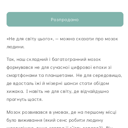
Розпродано
«Не для світу цього», — можна сказати про мозок
людини.
Так, наш складний і багатогранний мозок
формувався не для сучасної цифрової епохи зі
смартфонами та планшетами. Не для середовища,
де вдосталь їжі й мізерні шанси стати обідом
хижака. І навіть не для світу, де відчайдушно
прагнуть щастя.
Мозок розвивався в умовах, де на першому місці
було виживання (який сенс робити людину
щасливішою, якщо завтра її з’їсть гепард?). Він