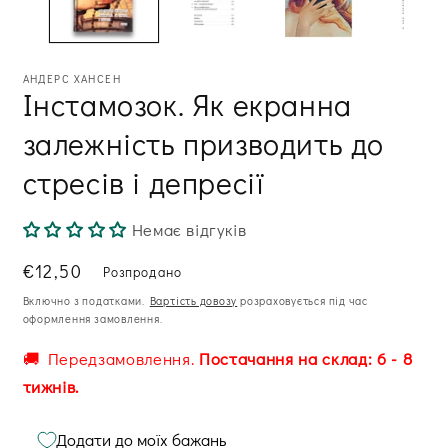
ві
АНДЕРС ХАНСЕН
Інстамозок. Як екранна
залежність призводить до
стресів і депресії
Немає відгуків
Звична
€12,50
Розпродано
ціна
Включно з податками.
Вартість довозу
розраховується під час
оформлення замовлення.
🚚 Передзамовлення.
Постачання на склад: 6 - 8
тижнів.
Додати до моїх бажань