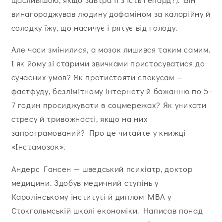
винагороджував людину дофаміном за калорійну й
солодку їжу, що насичує і рятує від голоду.
Але часи змінилися, а мозок лишився таким самим.
І як йому зі старими звичками пристосуватися до
сучасних умов? Як протистояти спокусам —
фастфуду, безлімітному інтернету й бажанню по 5–
7 годин просиджувати в соцмережах? Як уникати
стресу й тривожності, якщо на них
запрограмований? Про це читайте у книжці
«Інстамозок».
Андерс Гансен — шведський психіатр, доктор
медицини. Здобув медичний ступінь у
Каролінському інституті й диплом МВА у
Стокгольмській школі економіки. Написав понад