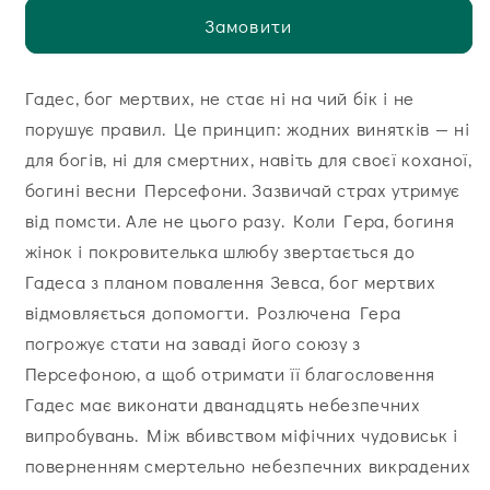
Замовити
Гадес, бог мертвих, не стає ні на чий бік і не
порушує правил. Це принцип: жодних винятків — ні
для богів, ні для смертних, навіть для своєї коханої,
богині весни Персефони. Зазвичай страх утримує
від помсти. Але не цього разу. Коли Гера, богиня
жінок і покровителька шлюбу звертається до
Гадеса з планом повалення Зевса, бог мертвих
відмовляється допомогти. Розлючена Гера
погрожує стати на заваді його союзу з
Персефоною, а щоб отримати її благословення
Гадес має виконати дванадцять небезпечних
випробувань. Між вбивством міфічних чудовиськ і
поверненням смертельно небезпечних викрадених