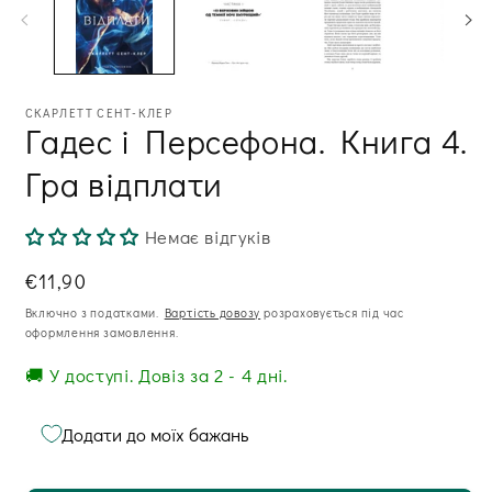
модальному
м
вікні
ві
СКАРЛЕТТ СЕНТ-КЛЕР
Гадес і Персефона. Книга 4.
Гра відплати
Немає відгуків
Звична
€11,90
ціна
Включно з податками.
Вартість довозу
розраховується під час
оформлення замовлення.
🚚 У доступі. Довіз за 2 - 4 дні.
Додати до моїх бажань