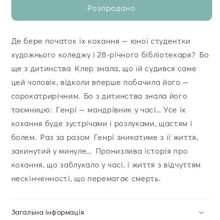
Розпродано
Де бере початок їх кохання — юної студентки
художнього коледжу і 28-річного бібліотекаря? Бо
ще з дитинства Клер знала, що їй судився саме
цей чоловік, відколи вперше побачила його —
сорокатрирічним. Бо з дитинства знала його
таємницю: Генрі — мандрівник у часі… Усе їх
кохання буде зустрічами і розлуками, щастям і
болем. Раз за разом Генрі зникатиме з її життя,
закинутий у минуле… Пронизлива історія про
кохання, що заблукало у часі, і життя з відчуттям
нескінченності, що перемагає смерть.
Загальна інформація