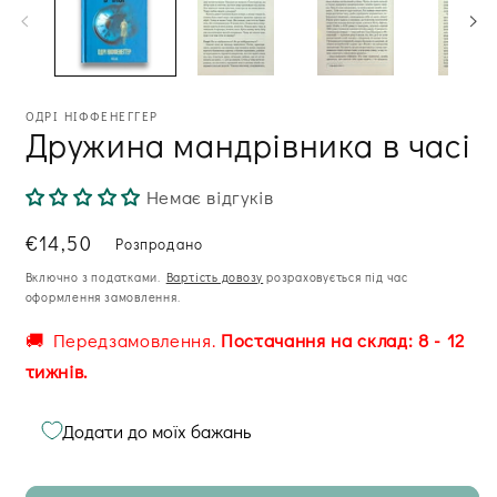
вікні
м
ві
ОДРІ НІФФЕНЕГГЕР
Дружина мандрівника в часі
Немає відгуків
Звична
€14,50
Розпродано
ціна
Включно з податками.
Вартість довозу
розраховується під час
оформлення замовлення.
🚚 Передзамовлення.
Постачання на склад: 8 - 12
тижнів.
Додати до моїх бажань