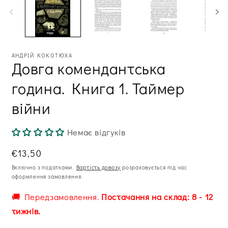
в
м
модальному
ві
вікні
АНДРІЙ КОКОТЮХА
Довга комендантська
година. Книга 1. Таймер
війни
Немає відгуків
Звична
€13,50
ціна
Включно з податками.
Вартість довозу
розраховується під час
оформлення замовлення.
🚚 Передзамовлення.
Постачання на склад: 8 - 12
тижнів.