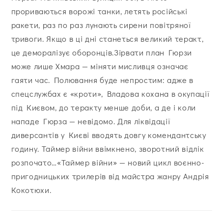
прориваються ворожі танки, летять російські
ракети, раз по раз лунають сирени повітряної
тривоги. Якщо в ці дні станеться великий теракт,
це деморалізує оборонців.Зірвати план Гюрзи
може лише Хмара — міняти мисливця означає
гаяти час. Полювання буде непростим: адже в
спецслужбах є «кроти», Владова кохана в окупації
під Києвом, до теракту менше доби, а де і коли
нападе Гюрза — невідомо. Для ліквідації
диверсантів у Києві вводять довгу комендантську
годину. Таймер війни ввімкнено, зворотний відлік
розпочато…«Таймер війни» — новий цикл воєнно-
пригодницьких трилерів від майстра жанру Андрія
Кокотюхи.