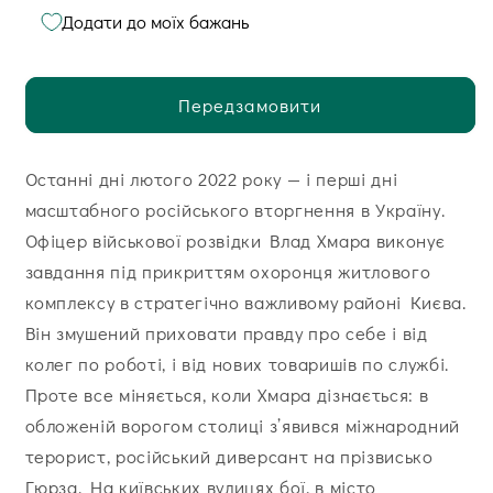
Додати до моїх бажань
Передзамовити
Останні дні лютого 2022 року — і перші дні
масштабного російського вторгнення в Україну.
Офіцер військової розвідки Влад Хмара виконує
завдання під прикриттям охоронця житлового
комплексу в стратегічно важливому районі Києва.
Він змушений приховати правду про себе і від
колег по роботі, і від нових товаришів по службі.
Проте все міняється, коли Хмара дізнається: в
обложеній ворогом столиці з’явився міжнародний
терорист, російський диверсант на прізвисько
Гюрза. На київських вулицях бої, в місто