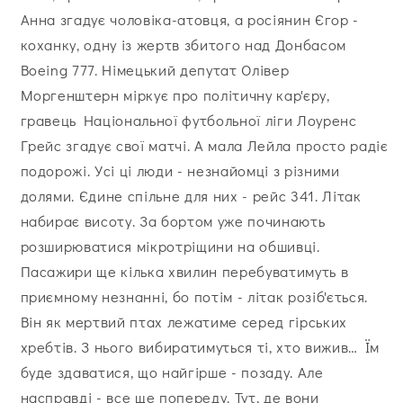
Анна згадує чоловіка-атовця, а росіянин Єгор -
коханку, одну із жертв збитого над Донбасом
Boeing 777. Німецький депутат Олівер
Моргенштерн міркує про політичну кар'єру,
гравець Національної футбольної ліги Лоуренс
Грейс згадує свої матчі. А мала Лейла просто радіє
подорожі. Усі ці люди - незнайомці з різними
долями. Єдине спільне для них - рейс 341. Літак
набирає висоту. За бортом уже починають
розширюватися мікротріщини на обшивці.
Пасажири ще кілька хвилин перебуватимуть в
приємному незнанні, бо потім - літак розіб'ється.
Він як мертвий птах лежатиме серед гірських
хребтів. З нього вибиратимуться ті, хто вижив… Їм
буде здаватися, що найгірше - позаду. Але
насправді - все ще попереду. Тут, де вони