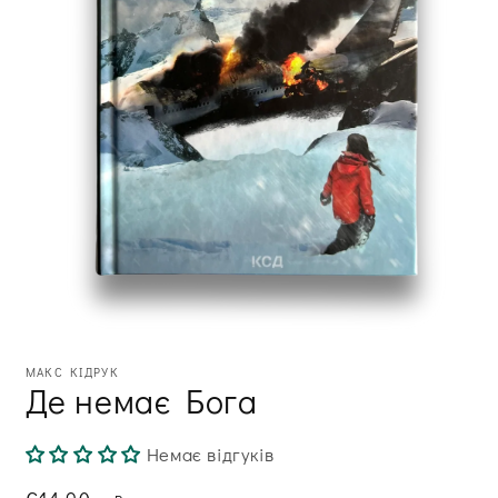
Відкрити
медіа
МАКС КІДРУК
1
Де немає Бога
в
модальному
вікні
Немає відгуків