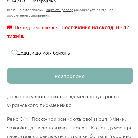
Звична
€14,90
Розпродано
ціна
Включно з податками.
Вартість довозу
розраховується під час
оформлення замовлення.
🚚 Передзамовлення.
Постачання на склад: 8 - 12
тижнів.
Додати до моїх бажань
Розпродано
Довгоочікувана новинка від мегапопулярного
українського письменника.
Рейс 341. Пасажири займають свої місця. Жінки,
чоловіки, діти заповнюють салон. Кожен думає про
своє, трошки хвилюється, трошки боїться. Українка