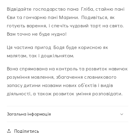
Вiдвiдайте господарство пана Глiба, стайню панi
Єви та гончарню панi Марини. Подивiться, як
готують варення, i спечiть чудовий торт на свято.
Вам точно не буде нудно!
Ця частина пригод Бодя буде корисною як
малятам, так i дошкiльнятам.
Вона спрямована на контроль та розвиток навичок
розумiння мовлення, збагачення словникового
запасу дитини назвами нових об’єктiв i видiв
дiяльностi, а також розвиток умiння розповiдати.
Загальна інформація
Поділитись