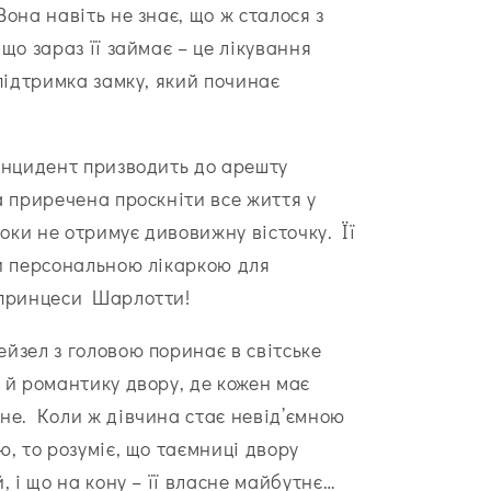
она навіть не знає, що ж сталося з
що зараз її займає – це лікування
 підтримка замку, який починає
інцидент призводить до арешту
а приречена проскніти все життя у
поки не отримує дивовижну вісточку. Її
и персональною лікаркою для
 принцеси Шарлотти!
йзел з головою поринає в світське
 й романтику двору, де кожен має
не. Коли ж дівчина стає невід’ємною
ю, то розуміє, що таємниці двору
, і що на кону – її власне майбутнє…