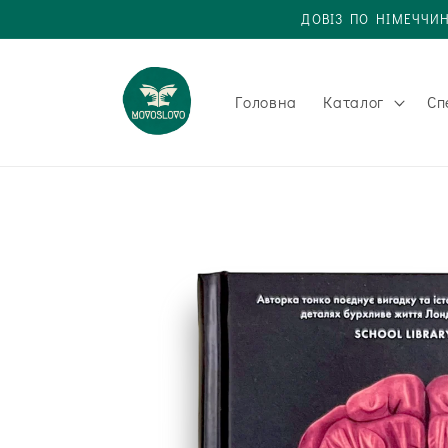
Одразу
ДОВІЗ ПО НІМЕЧЧИН
до
вмісту
Головна
Каталог
Сп
Одразу до
інформації
про товар