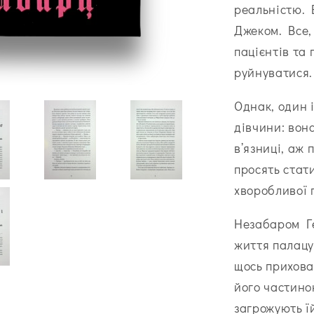
реальністю. В
Джеком. Все, 
пацієнтів та
руйнуватися.
Однак, один 
дівчини: вон
в’язниці, аж 
просять стат
хворобливої
Незабаром Ге
життя палацу
щось прихова
його частино
загрожують їй