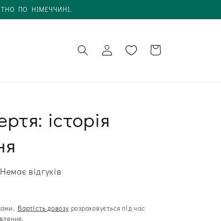
АТНО ПО НІМЕЧЧИНІ.
Увійти в
Кошик
обліковий
запис
ртя: історія
ня
Немає відгуків
ками.
Вартість довозу
розраховується під час
влення.