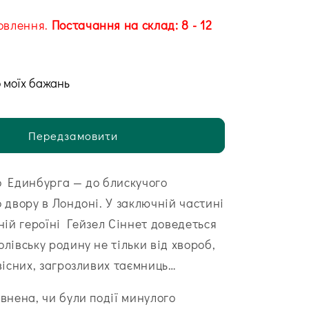
овлення.
Постачання на склад: 8 - 12
 моїх бажань
Передзамовити
о Единбурга — до блискучого
о двору в Лондоні. У заключній частині
ній героїні Гейзел Сіннет доведеться
лівську родину не тільки від хвороб,
овісних, загрозливих таємниць…
евнена, чи були події минулого