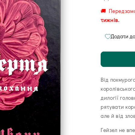
🚚 Передзам
тижнів.
Додати до
Від похмурог
королівськог
дилогії голов
рятувати коро
але й від зл
Гейзел не вп