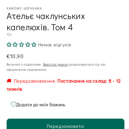
КАМОМЕ ШІРАХАМА
Ательє чаклунських
капелюхів. Том 4
12+
Немає відгуків
Звична
€10,90
ціна
Включно з податками.
Вартість довозу
розраховується під час
оформлення замовлення.
🚚 Передзамовлення.
Постачання на склад: 8 - 12
тижнів.
Додати до моїх бажань
Передзамовити