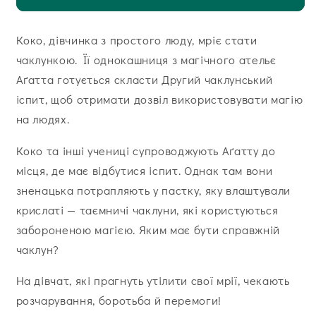
Коко, дівчинка з простого люду, мріє стати
чаклункою. Її однокашниця з магічного ательє
Аґатта готується скласти Другий чаклунський
іспит, щоб отримати дозвіл використовувати магію
на людях.
Коко та інші учениці супроводжують Аґатту до
місця, де має відбутися іспит. Однак там вони
зненацька потрапляють у пастку, яку влаштували
крислаті — таємничі чаклуни, які користуються
забороненою магією. Яким має бути справжній
чаклун?
На дівчат, які прагнуть утілити свої мрії, чекають
розчарування, боротьба й перемоги!