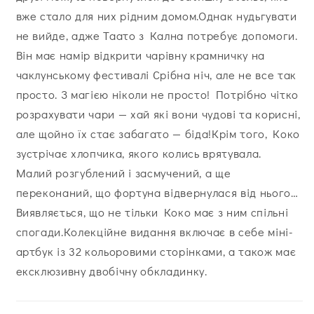
вже стало для них рідним домом.Однак нудьгувати
не вийде, адже Таато з Кална потребує допомоги.
Він має намір відкрити чарівну крамничку на
чаклунському фестивалі Срібна ніч, але не все так
просто. З магією ніколи не просто! Потрібно чітко
розрахувати чари — хай які вони чудові та корисні,
але щойно їх стає забагато — біда!Крім того, Коко
зустрічає хлопчика, якого колись врятувала.
Малий розгублений і засмучений, а ще
переконаний, що фортуна відвернулася від нього…
Виявляється, що не тільки Коко має з ним спільні
спогади.Колекційне видання включає в себе міні-
артбук із 32 кольоровими сторінками, а також має
ексклюзивну двобічну обкладинку.