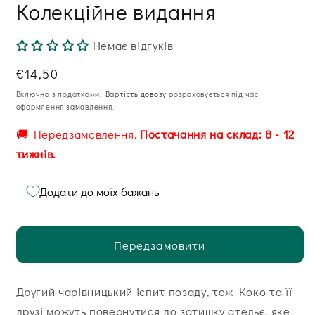
Колекційне видання
Немає відгуків
Звична
€14,50
ціна
Включно з податками.
Вартість довозу
розраховується під час
оформлення замовлення.
🚚 Передзамовлення.
Постачання на склад: 8 - 12
тижнів.
Додати до моїх бажань
Передзамовити
Другий чарівницький іспит позаду, тож Коко та її
друзі можуть повернутися до затишку ательє, яке