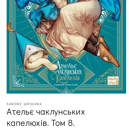
Відкрити
медіа
КАМОМЕ ШІРАХАМА
1
Ательє чаклунських
в
модальному
капелюхів. Том 8.
вікні