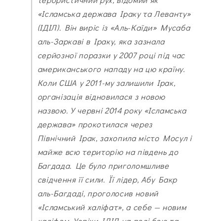
«Ісламська держава Іраку та Леванту»
(ІДІЛ). Він виріс із «Аль-Каїди» Мусаба
аль-Заркаві в Іраку, яка зазнала
серйозної поразки у 2007 році під час
американського нападу на цю країну.
Коли США у 2011-му залишили Ірак,
організація відновилася з новою
назвою. У червні 2014 року «Ісламська
держава» прокотилася через
Північний Ірак, захопила місто Мосул і
майже всю територію на південь до
Багдада. Це було приголомшливе
свідчення її сили. Її лідер, Абу Бакр
аль-Багдаді, проголосив новий
«Ісламський халіфат», а себе — новим
халіфом. Успіхи ІДІЛ на полі бою та