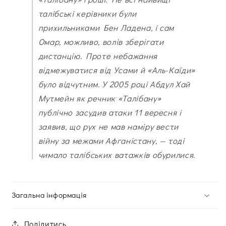
талібські керівники були
прихильниками Бен Ладена, і сам
Омар, можливо, волів зберігати
дистанцію. Проте небажання
відмежуватися від Усами й «Аль-Каїди»
було відчутним. У 2005 році Абдул Хай
Мутмейн як речник «Талібану»
публічно засудив атаки 11 вересня і
заявив, що рух не мав наміру вести
війну за межами Афганістану, — тоді
чимало талібських ватажків обурилися.
Загальна інформація
Поділитись