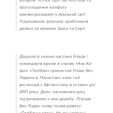
проголошення халіфату
наелектризували ісламський світ.
Угруповання залучало прибічників
далеко за межами Іраку та Сирії.
Дадулла й значна частина бійців і
командирів вірили в справу «Аль-Ка-
їди». «Талібан» прихистив Усаму бен
Ладена в Пакистані, коли той
вислизнув з Афганістану в останні дні
2001 року. Деякі засновники руху
підтримували з ним дружбу. Пізніше
Бен Ладен знову почав давати
«Талібану» гроші. Не всі найвищі