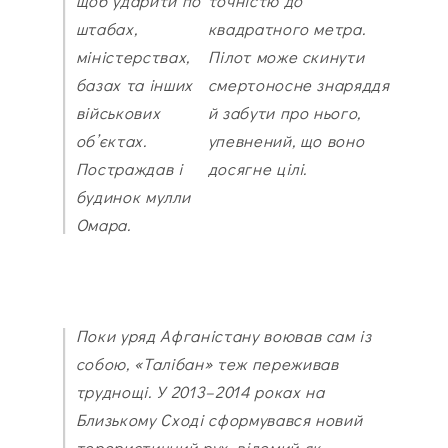
щоб ударити по
точністю до
штабах,
квадратного метра.
міністерствах,
Пілот може скинути
базах та інших
смертоносне знаряддя
військових
й забути про нього,
об’єктах.
упевнений, що воно
Постраждав і
досягне цілі.
будинок мулли
Омара.
Поки уряд Афганістану воював сам із
собою, «Талібан» теж переживав
труднощі. У 2013–2014 роках на
Близькому Сході сформувався новий
терористичний рух, відомий як