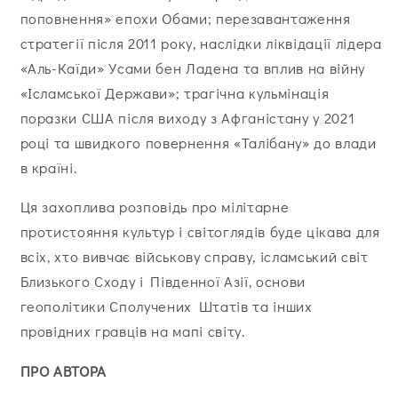
поповнення» епохи Обами; перезавантаження
стратегії після 2011 року, наслідки ліквідації лідера
«Аль-Каїди» Усами бен Ладена та вплив на війну
«Ісламської Держави»; трагічна кульмінація
поразки США після виходу з Афганістану у 2021
році та швидкого повернення «Талібану» до влади
в країні.
Ця захоплива розповідь про мілітарне
протистояння культур і світоглядів буде цікава для
всіх, хто вивчає військову справу, ісламський світ
Близького Сходу і Південної Азії, основи
геополітики Сполучених Штатів та інших
провідних гравців на мапі світу.
ПРО АВТОРА