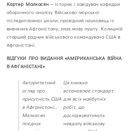
Картер Малкасян
— історик і завідувач кафедри
оборонного аналізу Військово-морської
післядипломної школи, провідний науковець із
вивчення Афганістану, знає мову пушту. Колишній
старший радник військового командувача США в
Афганістані.
ВІДГУКИ ПРО ВИДАННЯ «АМЕРИКАНСЬКА ВІЙНА
В АФГАНІСТАНІ»
Авторитетний
Ця книжка
огляд про
встановлює стандарт
присутність США
для всіх майбутніх
в Афганістані...
робіт, що
Малкасян
досліджуватимуть
поєднує
невдалу військову