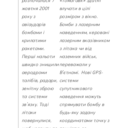
розпочалася 7
«Томагавк» здатні
жовтня 2001
влучати в цілі
року з
розміром з вікно.
авіаударів
Бомби з лазерним
бомбами і
наведенням, керовані
крилатими
лазерним вказівником
ракетами.
з літака чи від
Перші нальоти
наземних військ,
швидко знищили
переважали у
аеродроми
В’єтнамі. Нові GPS-
талібів, радари,
системи
зенітну зброю
супутникового
та системи
наведення можуть
зв’язку. Тоді
спрямувати бомбу в
літаки
будь-яку задану
повернулися,
координатами точку з